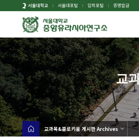
바
서울대학교
서울대포털
입학포털
증명발급
로
가
기
메
뉴
교과
교과목&콜로키움 게시판 Archives