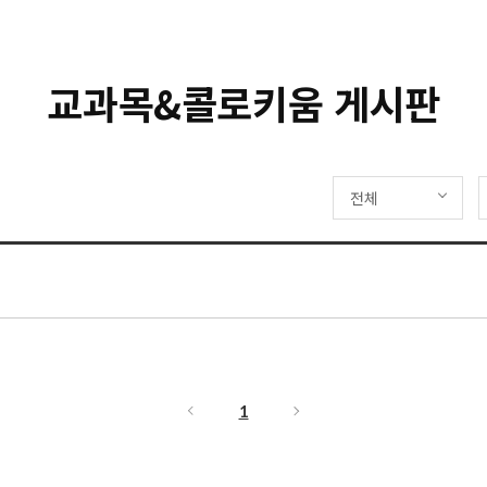
교과목&콜로키움 게시판
전체
1