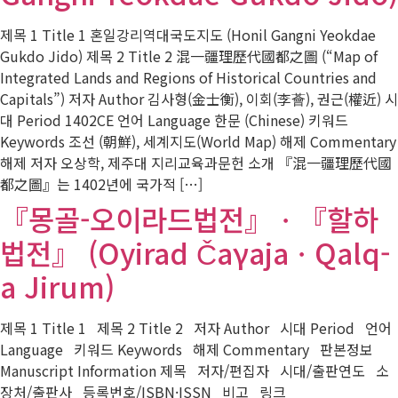
제목 1 Title 1 혼일강리역대국도지도 (Honil Gangni Yeokdae
Gukdo Jido) 제목 2 Title 2 混一疆理歷代國都之圖 (“Map of
Integrated Lands and Regions of Historical Countries and
Capitals”) 저자 Author 김사형(金士衡), 이회(李薈), 권근(權近) 시
대 Period 1402CE 언어 Language 한문 (Chinese) 키워드
Keywords 조선 (朝鮮), 세계지도(World Map) 해제 Commentary
해제 저자 오상학, 제주대 지리교육과문헌 소개 『混一疆理歷代國
都之圖』는 1402년에 국가적 […]
『몽골-오이라드법전』ㆍ『할하
법전』 (Oyirad ČaγajaㆍQalq-
a Jirum)
제목 1 Title 1 제목 2 Title 2 저자 Author 시대 Period 언어
Language 키워드 Keywords 해제 Commentary 판본정보
Manuscript Information 제목 저자/편집자 시대/출판연도 소
장처/출판사 등록번호/ISBN·ISSN 비고 링크