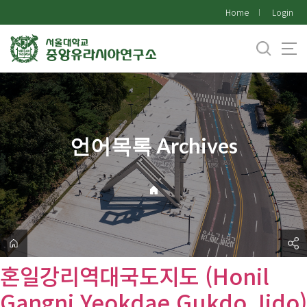
바
Home
Login
로
가
기
메
뉴
언어목록 Archives
혼일강리역대국도지도 (Honil
Gangni Yeokdae Gukdo Jido)