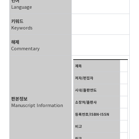
언어
Language
키워드
Keywords
해제
Commentary
제목
저자/편집자
시대/출판연도
판본정보
소장처/출판사
Manuscript Information
등록번호/ISBN·ISSN
비고
링크