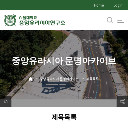
바
Home
Login
로
가
기
메
뉴
중앙유라시아 문명아카이브
>
>
중앙유라시아 문명아카이브
제목목록
제목목록