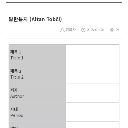
알탄톱치 (Altan Tobči)
관리자
2025-01-28
21
제목 1
Title 1
제목 2
Title 2
저자
Author
시대
Period